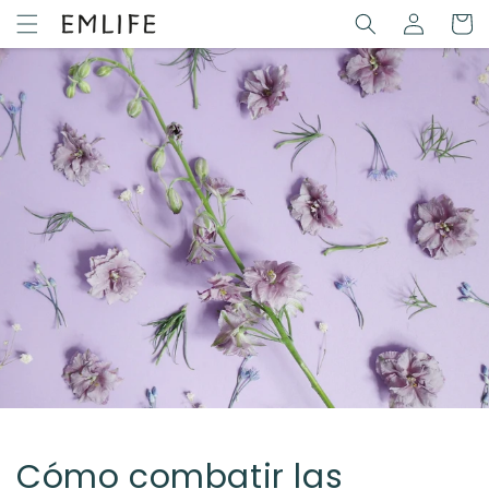
Ir
Iniciar
directamente
Carrit
sesión
al contenido
Cómo combatir las