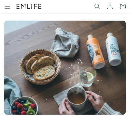
Ir
Iniciar
directamente
Carrit
sesión
al contenido