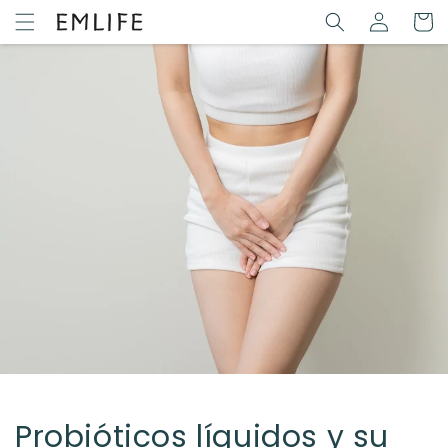
Ir
Iniciar
directamente
Carrit
sesión
al contenido
Probióticos líquidos y su